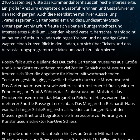
2100 Gästen begrüßte das Kommandantenhaus zahlreiche Interessierte.
Ein großer Ansturm erwartete die Gästeführerinnen und Gästeführer an
den Horchgängen. Auch die Peterskirche mit ihrer Ausstellung
„Paradiesgärten – Gartenparadies” und das Bundesarchiv Stasi-
Unterlagen Archiv Erfurt freute sich über ein buntgemischtes und
interessiertes Publikum. Über den Abend verteilt, herrschte im Infopoint
im neuen erfurtkultur-Laden ein reges Treiben und neugierige Gäste
wagten einen kurzen Blick in den Laden, um sich über Tickets und das
Veranstaltungsprogramm der Museumsnacht zu informieren.
Positiv fällt auch die Bilanz des Deutsche Gartenbaumuseums aus. Große
und kleine Gäste erkundeten mit viel Zeit im Gepäck das Museum und
freuten sich über die Angebote für Kinder. Mit wachmachenden
Teesorten gestärkt, ging es weiter hellwach durch die Museumsnacht.
Das Gartenbaumuseum sowie weitere zentrumsfernere Häuser, wie der
Erinnerungsort Topf & Söhne, das Schlossmuseum Molsdorf, das
Druckereimuseum und das Margaretha-Reichardt-Haus, waren dank
mehrerer Shuttle-Busse gut erreichbar. Das Margaretha-Reichardt-Haus
war nach langer Schließung erstmals wieder zur Langen Nacht der
Museen geöffnet und begrüßte viele Interessierte zur Führung von
Kunstmuseumsdirektor Kai-Uwe Schierz.
Für große und kleine Nachteulen hieß es außerdem Mitmachen im
Stadtmuseum: vom Prägen originaler Stockfisch-Medaillen bis hin zum