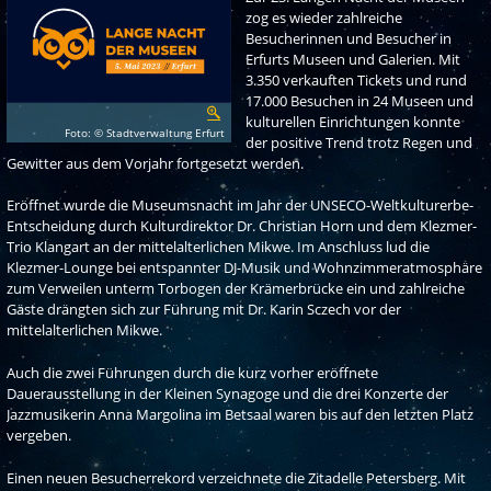
zog es wieder zahlreiche
Besucherinnen und Besucher in
Erfurts Museen und Galerien. Mit
3.350 verkauften Tickets und rund
17.000 Besuchen in 24 Museen und
Vergrößern
kulturellen Einrichtungen konnte
Foto: © Stadtverwaltung Erfurt
der positive Trend trotz Regen und
Gewitter aus dem Vorjahr fortgesetzt werden.
Eröffnet wurde die Museumsnacht im Jahr der UNSECO-Weltkulturerbe-
Entscheidung durch Kulturdirektor Dr. Christian Horn und dem Klezmer-
Trio Klangart an der mittelalterlichen Mikwe. Im Anschluss lud die
Klezmer-Lounge bei entspannter DJ-Musik und Wohnzimmeratmosphäre
zum Verweilen unterm Torbogen der Krämerbrücke ein und zahlreiche
Gäste drängten sich zur Führung mit Dr. Karin Sczech vor der
mittelalterlichen Mikwe.
Auch die zwei Führungen durch die kurz vorher eröffnete
Dauerausstellung in der Kleinen Synagoge und die drei Konzerte der
Jazzmusikerin Anna Margolina im Betsaal waren bis auf den letzten Platz
vergeben.
Einen neuen Besucherrekord verzeichnete die Zitadelle Petersberg. Mit