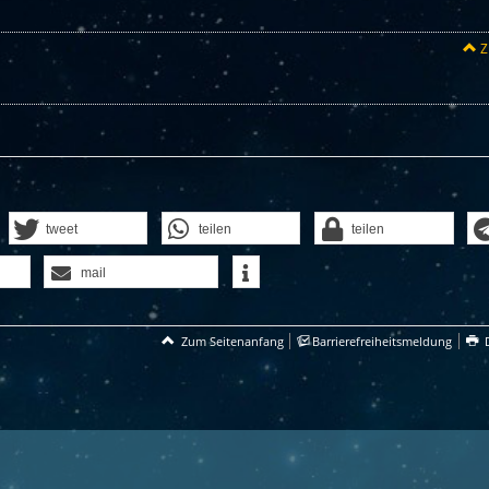
Z
tweet
teilen
teilen
mail
Zum Seitenanfang
Barrierefreiheitsmeldung