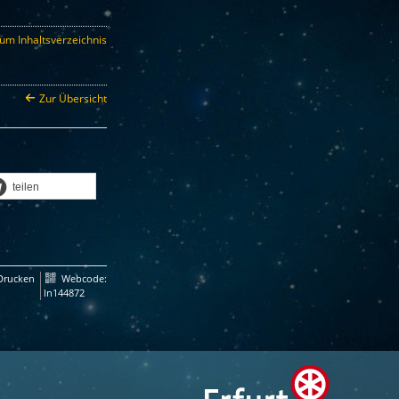
um Inhaltsverzeichnis
Zur Übersicht
teilen
Drucken
Webcode:
ln144872