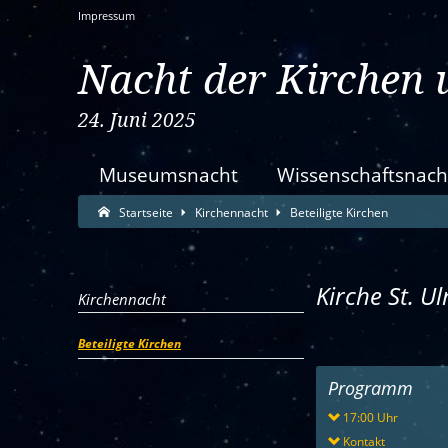
Impressum
Nacht der Kirchen 
24. Juni 2025
Museumsnacht
Wissenschaftsnach
Suche:
Suche Ende.
Startseite
Kirchennacht
Beteiligte Kirchen
Kirche St. Ul
Kirchennacht
Beteiligte Kirchen
Programm
17:00 Uhr
Kontakt