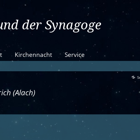
und der Synagoge
t
Kirchennacht
Service
Se
rich (Alach)