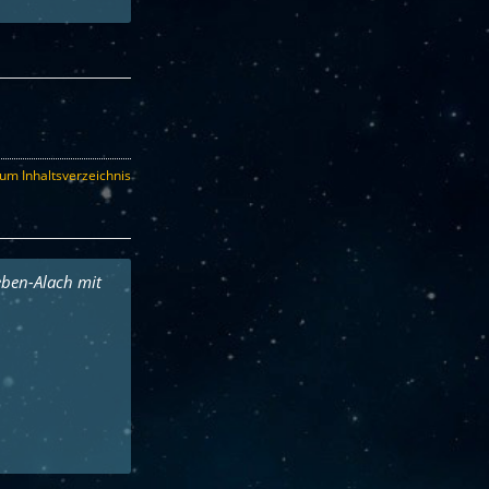
um Inhaltsverzeichnis
eben-Alach mit